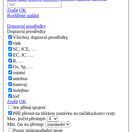
Zrušit
OK
Rozšířené zadání
Dopravní prostředky
Dopravní prostředky
Všechny dopravní prostředky
vlak
SC, ICE, …
EC, IC, …
R, …
Os, Sp, …
ostatní
autobus
tramvaj
trolejbus
loď
Zrušit
OK
Jen přímá spojení
Pěší přesun na blízkou zastávku na začátku/konci cesty
Max. počet přestupů:
Min. čas na přestup:
Pouze nízkopodlažní spoje