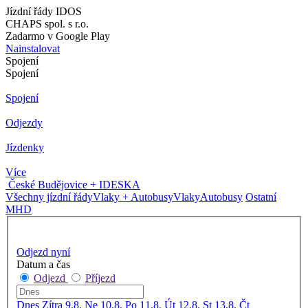
Jízdní řády IDOS
CHAPS spol. s r.o.
Zadarmo v Google Play
Nainstalovat
Spojení
Spojení
Spojení
Odjezdy
Jízdenky
Více
České Budějovice + IDESKA
Všechny jízdní řády
Vlaky + Autobusy
Vlaky
Autobusy
Ostatní
MHD
Odjezd nyní
Datum a čas
Odjezd
Příjezd
Dnes
Zítra
9.8. Ne
10.8. Po
11.8. Út
12.8. St
13.8. Čt