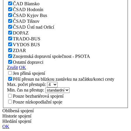
ČAD Blansko
ČSAD Hodonín
ČSAD Kyjov Bus
ČSAD Tišnov
ČSAD Ústí nad Orlicí
DOPAZ
TRADO-BUS
VYDOS BUS
ZDAR
Znojemská dopravní společnost - PSOTA
Ostatní dopravci
Zrušit
OK
Jen přímá spojení
Pěší přesun na blízkou zastávku na začátku/konci cesty
Max. počet přestupů:
Min. čas na přestup:
Pouze bezbariérová spojení
Pouze nízkopodlažní spoje
Oblíbená spojení
Historie spojení
Hledání spojení
OK