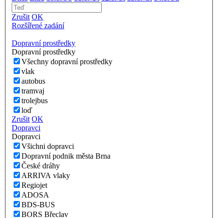
Zrušit
OK
Rozšířené zadání
Dopravní prostředky
Dopravní prostředky
Všechny dopravní prostředky
vlak
autobus
tramvaj
trolejbus
loď
Zrušit
OK
Dopravci
Dopravci
Všichni dopravci
Dopravní podnik města Brna
České dráhy
ARRIVA vlaky
Regiojet
ADOSA
BDS-BUS
BORS Břeclav