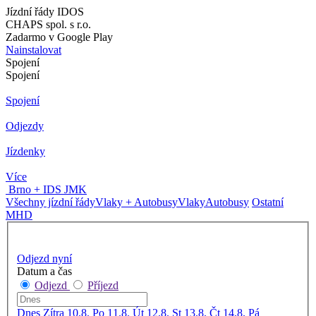
Jízdní řády IDOS
CHAPS spol. s r.o.
Zadarmo v Google Play
Nainstalovat
Spojení
Spojení
Spojení
Odjezdy
Jízdenky
Více
Brno + IDS JMK
Všechny jízdní řády
Vlaky + Autobusy
Vlaky
Autobusy
Ostatní
MHD
Odjezd nyní
Datum a čas
Odjezd
Příjezd
Dnes
Zítra
10.8. Po
11.8. Út
12.8. St
13.8. Čt
14.8. Pá