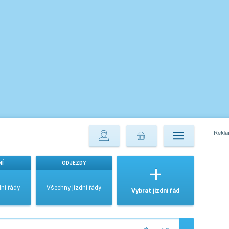
NÍ
ODJEZDY
ní řády
Všechny jízdní řády
Vybrat jízdní řád