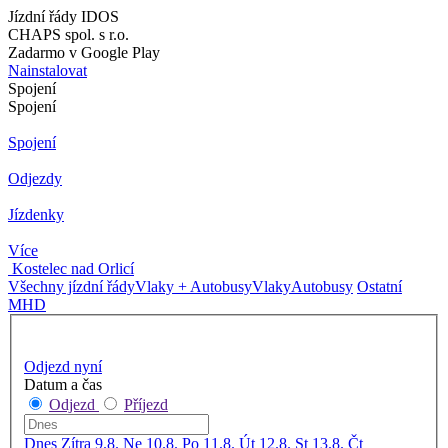
Jízdní řády IDOS
CHAPS spol. s r.o.
Zadarmo v Google Play
Nainstalovat
Spojení
Spojení
Spojení
Odjezdy
Jízdenky
Více
Kostelec nad Orlicí
Všechny jízdní řády
Vlaky + Autobusy
Vlaky
Autobusy
Ostatní
MHD
Odjezd nyní
Datum a čas
Odjezd
Příjezd
Dnes
Zítra
9.8. Ne
10.8. Po
11.8. Út
12.8. St
13.8. Čt