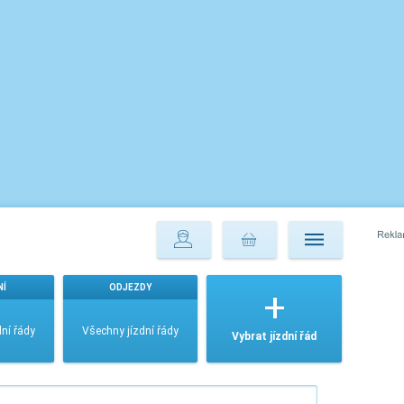
NÍ
ODJEZDY
ní řády
Všechny jízdní řády
Vybrat jízdní řád