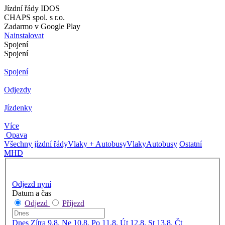
Jízdní řády IDOS
CHAPS spol. s r.o.
Zadarmo v Google Play
Nainstalovat
Spojení
Spojení
Spojení
Odjezdy
Jízdenky
Více
Opava
Všechny jízdní řády
Vlaky + Autobusy
Vlaky
Autobusy
Ostatní
MHD
Odjezd nyní
Datum a čas
Odjezd
Příjezd
Dnes
Zítra
9.8. Ne
10.8. Po
11.8. Út
12.8. St
13.8. Čt