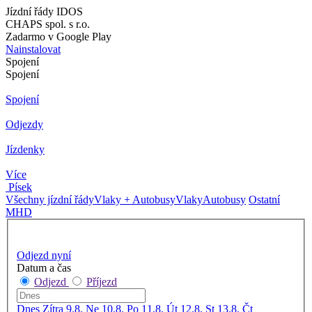
Jízdní řády IDOS
CHAPS spol. s r.o.
Zadarmo v Google Play
Nainstalovat
Spojení
Spojení
Spojení
Odjezdy
Jízdenky
Více
Písek
Všechny jízdní řády
Vlaky + Autobusy
Vlaky
Autobusy
Ostatní
MHD
Odjezd nyní
Datum a čas
Odjezd
Příjezd
Dnes
Zítra
9.8. Ne
10.8. Po
11.8. Út
12.8. St
13.8. Čt