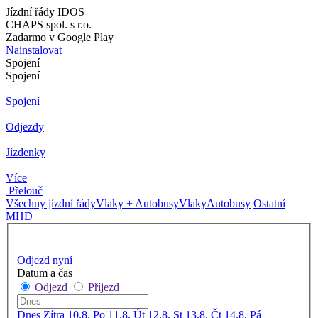
Jízdní řády IDOS
CHAPS spol. s r.o.
Zadarmo v Google Play
Nainstalovat
Spojení
Spojení
Spojení
Odjezdy
Jízdenky
Více
Přelouč
Všechny jízdní řády
Vlaky + Autobusy
Vlaky
Autobusy
Ostatní
MHD
Odjezd nyní
Datum a čas
Odjezd
Příjezd
Dnes
Zítra
10.8. Po
11.8. Út
12.8. St
13.8. Čt
14.8. Pá