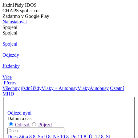
Jízdní řády IDOS
CHAPS spol. s r.o.
Zadarmo v Google Play
Nainstalovat
Spojení
Spojení
Spojení
Odjezdy
Jízdenky
Více
Přerov
Všechny jízdní řády
Vlaky + Autobusy
Vlaky
Autobusy
Ostatní
MHD
Odjezd nyní
Datum a čas
Odjezd
Příjezd
Dnes
Zítra
8.8. So
9.8. Ne
10.8. Po
11.8. Út
12.8. St