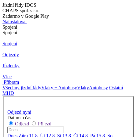
Jízdní řády IDOS
CHAPS spol. s r.o.
Zadarmo v Google Play
Nainstalovat
Spojení
Spojení
Spojení
Odjezdy
Jízdenky
Více
Příbram
Všechny jízdní řády
Vlaky + Autobusy
Vlaky
Autobusy
Ostatní
MHD
Odjezd nyní
Datum a čas
Odjezd
Příjezd
Dnes
Zítra
11.8. Út
12.8. St
13.8. Čt
14.8. Pá
15.8. So