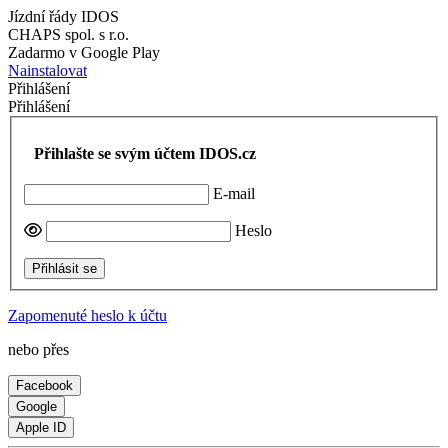
Jízdní řády IDOS
CHAPS spol. s r.o.
Zadarmo v Google Play
Nainstalovat
Přihlášení
Přihlášení
Přihlašte se svým účtem IDOS.cz
E-mail
Heslo
Přihlásit se
Zapomenuté heslo k účtu
nebo přes
Facebook
Google
Apple ID