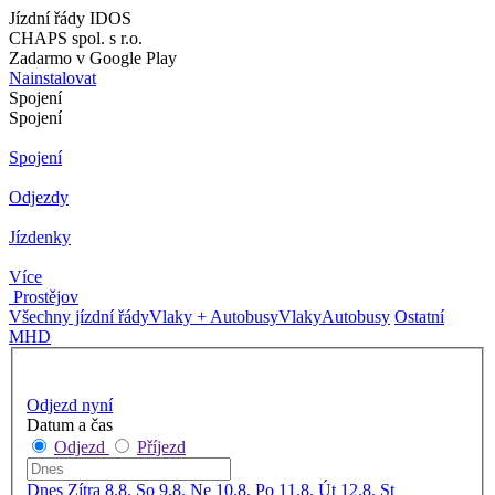
Jízdní řády IDOS
CHAPS spol. s r.o.
Zadarmo v Google Play
Nainstalovat
Spojení
Spojení
Spojení
Odjezdy
Jízdenky
Více
Prostějov
Všechny jízdní řády
Vlaky + Autobusy
Vlaky
Autobusy
Ostatní
MHD
Odjezd nyní
Datum a čas
Odjezd
Příjezd
Dnes
Zítra
8.8. So
9.8. Ne
10.8. Po
11.8. Út
12.8. St