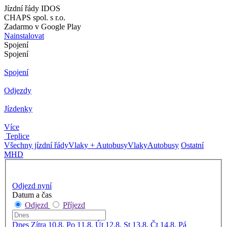
Jízdní řády IDOS
CHAPS spol. s r.o.
Zadarmo v Google Play
Nainstalovat
Spojení
Spojení
Spojení
Odjezdy
Jízdenky
Více
Teplice
Všechny jízdní řády
Vlaky + Autobusy
Vlaky
Autobusy
Ostatní
MHD
Odjezd nyní
Datum a čas
Odjezd
Příjezd
Dnes
Zítra
10.8. Po
11.8. Út
12.8. St
13.8. Čt
14.8. Pá