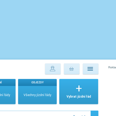
NÍ
ODJEZDY
ní řády
Všechny jízdní řády
Vybrat jízdní řád