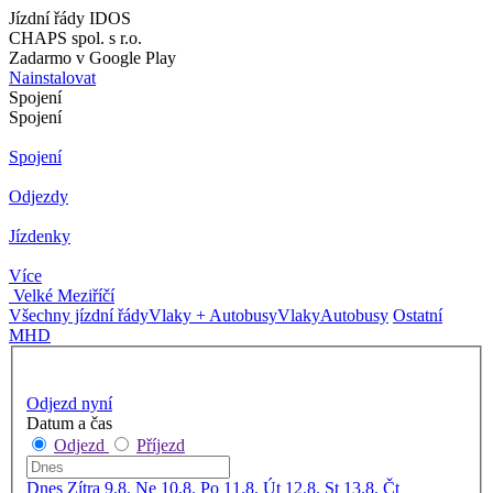
Jízdní řády IDOS
CHAPS spol. s r.o.
Zadarmo v Google Play
Nainstalovat
Spojení
Spojení
Spojení
Odjezdy
Jízdenky
Více
Velké Meziříčí
Všechny jízdní řády
Vlaky + Autobusy
Vlaky
Autobusy
Ostatní
MHD
Odjezd nyní
Datum a čas
Odjezd
Příjezd
Dnes
Zítra
9.8. Ne
10.8. Po
11.8. Út
12.8. St
13.8. Čt