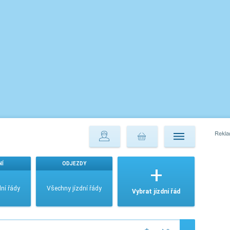
NÍ
ODJEZDY
ní řády
Všechny jízdní řády
Vybrat jízdní řád