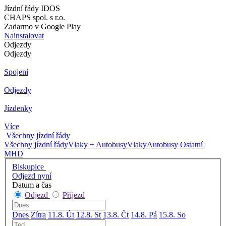
Jízdní řády IDOS
CHAPS spol. s r.o.
Zadarmo v Google Play
Nainstalovat
Odjezdy
Odjezdy
Spojení
Odjezdy
Jízdenky
Více
Všechny jízdní řády
Všechny jízdní řády
Vlaky + Autobusy
Vlaky
Autobusy
Ostatní
MHD
Biskupice
Odjezd nyní
Datum a čas
Odjezd
Příjezd
Dnes
Zítra
11.8. Út
12.8. St
13.8. Čt
14.8. Pá
15.8. So