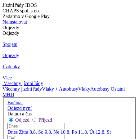
Jízdní řády IDOS
CHAPS spol. s r.o.
Zadarmo v Google Play
Nainstalovat
Odjezdy
Odjezdy
Spojení
Odjezdy
Jízdenky
Více
Všechny jízdní řády
Všechny jízdní řády
Vlaky + Autobusy
Vlaky
Autobusy
Ostatní
MHD
Bučina
Odjezd nyní
Datum a čas
Odjezd
Příjezd
Dnes
Zítra
8.8. So
9.8. Ne
10.8. Po
11.8. Út
12.8. St