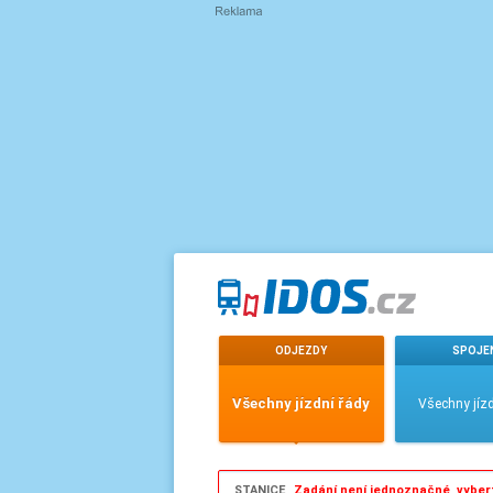
ODJEZDY
SPOJE
Všechny jízdní řády
Všechny jízd
STANICE
Zadání není jednoznačné, vyber