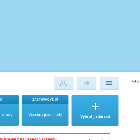
NÍ
ZASTÁVKOVÉ JŘ
ní řády
Všechny jízdní řády
Vybrat jízdní řád
te prosím z nabízeného seznamu.