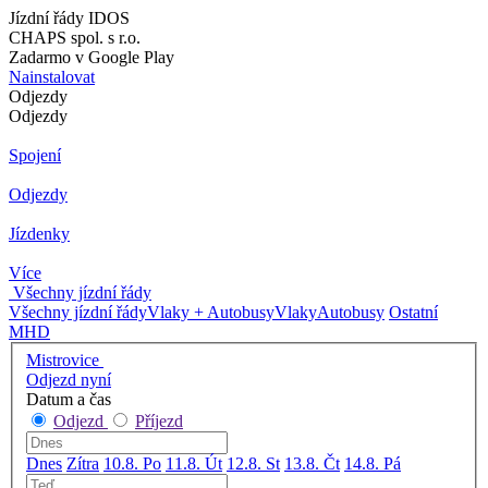
Jízdní řády IDOS
CHAPS spol. s r.o.
Zadarmo v Google Play
Nainstalovat
Odjezdy
Odjezdy
Spojení
Odjezdy
Jízdenky
Více
Všechny jízdní řády
Všechny jízdní řády
Vlaky + Autobusy
Vlaky
Autobusy
Ostatní
MHD
Mistrovice
Odjezd nyní
Datum a čas
Odjezd
Příjezd
Dnes
Zítra
10.8. Po
11.8. Út
12.8. St
13.8. Čt
14.8. Pá