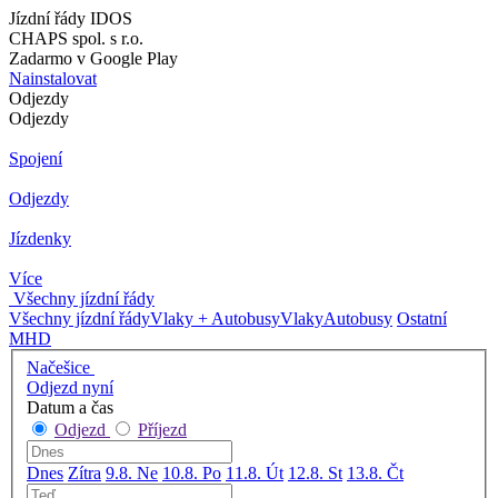
Jízdní řády IDOS
CHAPS spol. s r.o.
Zadarmo v Google Play
Nainstalovat
Odjezdy
Odjezdy
Spojení
Odjezdy
Jízdenky
Více
Všechny jízdní řády
Všechny jízdní řády
Vlaky + Autobusy
Vlaky
Autobusy
Ostatní
MHD
Načešice
Odjezd nyní
Datum a čas
Odjezd
Příjezd
Dnes
Zítra
9.8. Ne
10.8. Po
11.8. Út
12.8. St
13.8. Čt