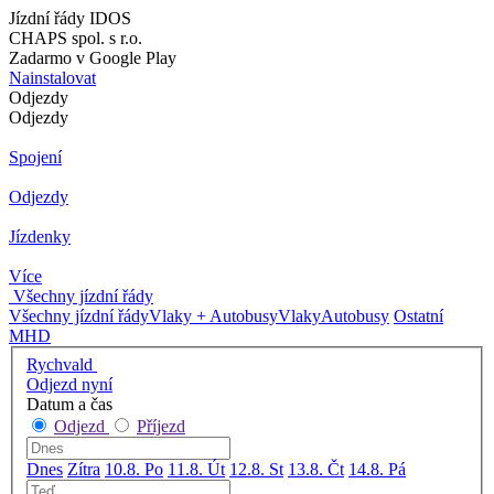
Jízdní řády IDOS
CHAPS spol. s r.o.
Zadarmo v Google Play
Nainstalovat
Odjezdy
Odjezdy
Spojení
Odjezdy
Jízdenky
Více
Všechny jízdní řády
Všechny jízdní řády
Vlaky + Autobusy
Vlaky
Autobusy
Ostatní
MHD
Rychvald
Odjezd nyní
Datum a čas
Odjezd
Příjezd
Dnes
Zítra
10.8. Po
11.8. Út
12.8. St
13.8. Čt
14.8. Pá