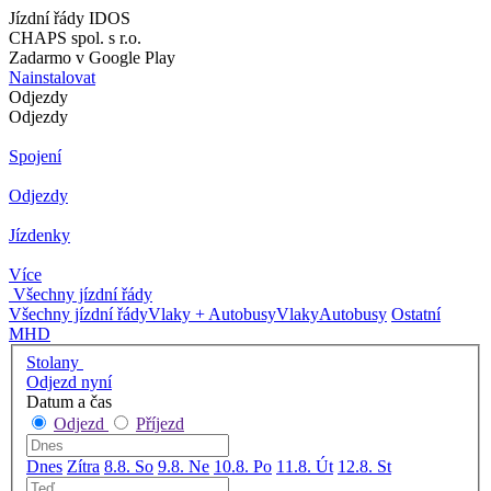
Jízdní řády IDOS
CHAPS spol. s r.o.
Zadarmo v Google Play
Nainstalovat
Odjezdy
Odjezdy
Spojení
Odjezdy
Jízdenky
Více
Všechny jízdní řády
Všechny jízdní řády
Vlaky + Autobusy
Vlaky
Autobusy
Ostatní
MHD
Stolany
Odjezd nyní
Datum a čas
Odjezd
Příjezd
Dnes
Zítra
8.8. So
9.8. Ne
10.8. Po
11.8. Út
12.8. St