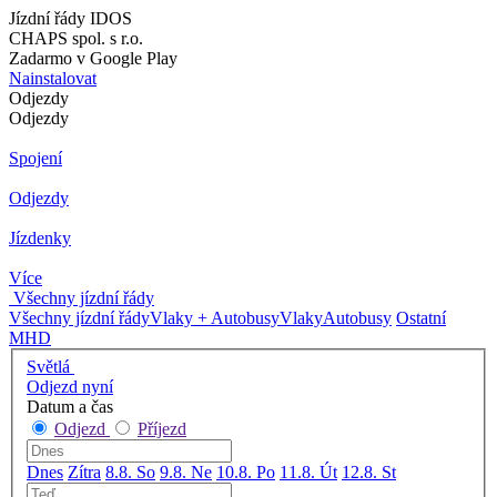
Jízdní řády IDOS
CHAPS spol. s r.o.
Zadarmo v Google Play
Nainstalovat
Odjezdy
Odjezdy
Spojení
Odjezdy
Jízdenky
Více
Všechny jízdní řády
Všechny jízdní řády
Vlaky + Autobusy
Vlaky
Autobusy
Ostatní
MHD
Světlá
Odjezd nyní
Datum a čas
Odjezd
Příjezd
Dnes
Zítra
8.8. So
9.8. Ne
10.8. Po
11.8. Út
12.8. St