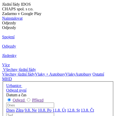
Jízdní řády IDOS
CHAPS spol. s r.o.
Zadarmo v Google Play
Nainstalovat
Odjezdy
Odjezdy
Spojení
Odjezdy
Jízdenky
Více
Všechny jízdní řády
Všechny jízdní řády
Vlaky + Autobusy
Vlaky
Autobusy
Ostatní
MHD
Urbanice
Odjezd nyní
Datum a čas
Odjezd
Příjezd
Dnes
Zítra
9.8. Ne
10.8. Po
11.8. Út
12.8. St
13.8. Čt