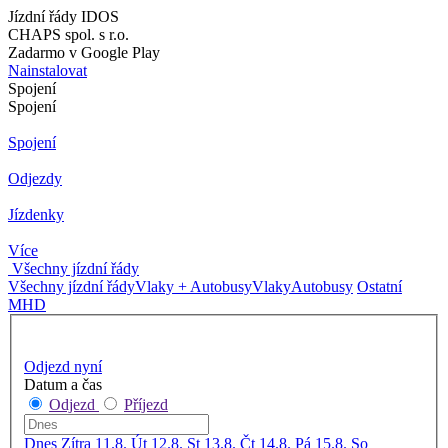
Jízdní řády IDOS
CHAPS spol. s r.o.
Zadarmo v Google Play
Nainstalovat
Spojení
Spojení
Spojení
Odjezdy
Jízdenky
Více
Všechny jízdní řády
Všechny jízdní řády
Vlaky + Autobusy
Vlaky
Autobusy
Ostatní
MHD
Odjezd nyní
Datum a čas
Odjezd
Příjezd
Dnes
Zítra
11.8. Út
12.8. St
13.8. Čt
14.8. Pá
15.8. So