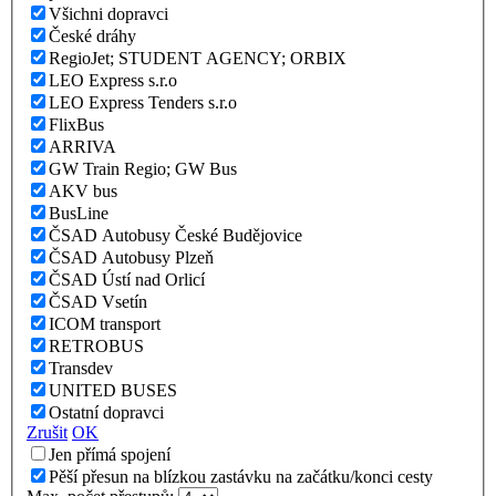
Všichni dopravci
České dráhy
RegioJet; STUDENT AGENCY; ORBIX
LEO Express s.r.o
LEO Express Tenders s.r.o
FlixBus
ARRIVA
GW Train Regio; GW Bus
AKV bus
BusLine
ČSAD Autobusy České Budějovice
ČSAD Autobusy Plzeň
ČSAD Ústí nad Orlicí
ČSAD Vsetín
ICOM transport
RETROBUS
Transdev
UNITED BUSES
Ostatní dopravci
Zrušit
OK
Jen přímá spojení
Pěší přesun na blízkou zastávku na začátku/konci cesty