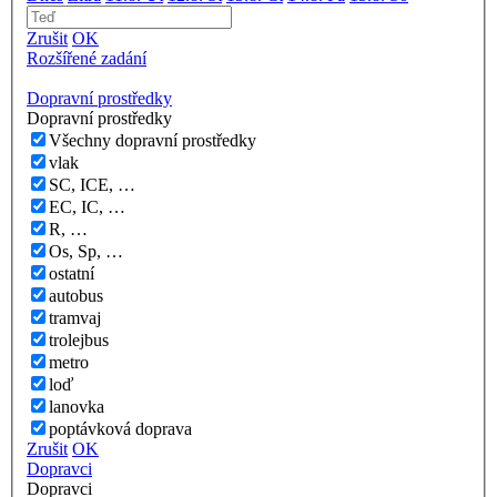
Zrušit
OK
Rozšířené zadání
Dopravní prostředky
Dopravní prostředky
Všechny dopravní prostředky
vlak
SC, ICE, …
EC, IC, …
R, …
Os, Sp, …
ostatní
autobus
tramvaj
trolejbus
metro
loď
lanovka
poptávková doprava
Zrušit
OK
Dopravci
Dopravci