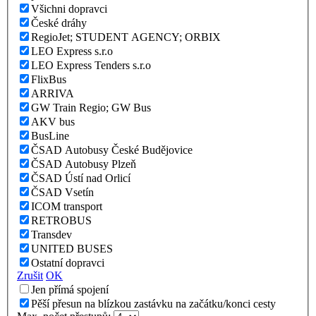
Všichni dopravci
České dráhy
RegioJet; STUDENT AGENCY; ORBIX
LEO Express s.r.o
LEO Express Tenders s.r.o
FlixBus
ARRIVA
GW Train Regio; GW Bus
AKV bus
BusLine
ČSAD Autobusy České Budějovice
ČSAD Autobusy Plzeň
ČSAD Ústí nad Orlicí
ČSAD Vsetín
ICOM transport
RETROBUS
Transdev
UNITED BUSES
Ostatní dopravci
Zrušit
OK
Jen přímá spojení
Pěší přesun na blízkou zastávku na začátku/konci cesty