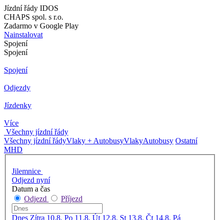
Jízdní řády IDOS
CHAPS spol. s r.o.
Zadarmo v Google Play
Nainstalovat
Spojení
Spojení
Spojení
Odjezdy
Jízdenky
Více
Všechny jízdní řády
Všechny jízdní řády
Vlaky + Autobusy
Vlaky
Autobusy
Ostatní
MHD
Jilemnice
Odjezd nyní
Datum a čas
Odjezd
Příjezd
Dnes
Zítra
10.8. Po
11.8. Út
12.8. St
13.8. Čt
14.8. Pá