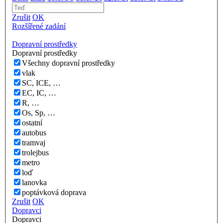
Zrušit
OK
Rozšířené zadání
Dopravní prostředky
Dopravní prostředky
Všechny dopravní prostředky
vlak
SC, ICE, …
EC, IC, …
R, …
Os, Sp, …
ostatní
autobus
tramvaj
trolejbus
metro
loď
lanovka
poptávková doprava
Zrušit
OK
Dopravci
Dopravci