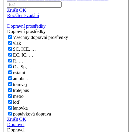
Zrušit
OK
Rozšířené zadání
Dopravní prostředky
Dopravní prostředky
Všechny dopravní prostředky
vlak
SC, ICE, …
EC, IC, …
R, …
Os, Sp, …
ostatní
autobus
tramvaj
trolejbus
metro
loď
lanovka
poptávková doprava
Zrušit
OK
Dopravci
Dopravci