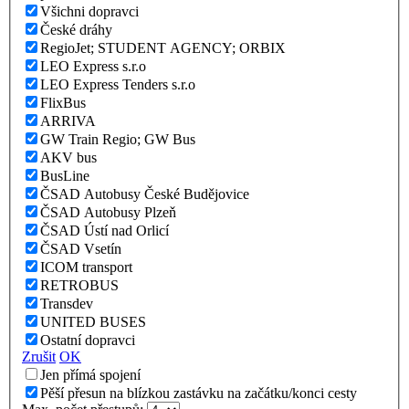
Všichni dopravci
České dráhy
RegioJet; STUDENT AGENCY; ORBIX
LEO Express s.r.o
LEO Express Tenders s.r.o
FlixBus
ARRIVA
GW Train Regio; GW Bus
AKV bus
BusLine
ČSAD Autobusy České Budějovice
ČSAD Autobusy Plzeň
ČSAD Ústí nad Orlicí
ČSAD Vsetín
ICOM transport
RETROBUS
Transdev
UNITED BUSES
Ostatní dopravci
Zrušit
OK
Jen přímá spojení
Pěší přesun na blízkou zastávku na začátku/konci cesty