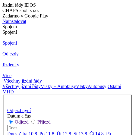
Jízdní řády IDOS
CHAPS spol. s r.o.
Zadarmo v Google Play
Nainstalovat
Spojení
Spojení
Spojení
Odjezdy
Jízdenky
Více
Všechny jízdní řády
Všechny jízdní řády
Vlaky + Autobusy
Vlaky
Autobusy
Ostatní
MHD
Odjezd nyní
Datum a čas
Odjezd
Příjezd
Dnes
Zítra
10.8. Po
11.8. Út
12.8. St
13.8. Čt
14.8. Pá