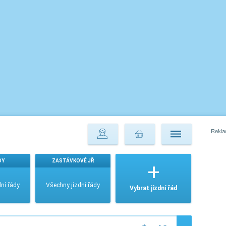
DY
ZASTÁVKOVÉ JŘ
ní řády
Všechny jízdní řády
Vybrat jízdní řád