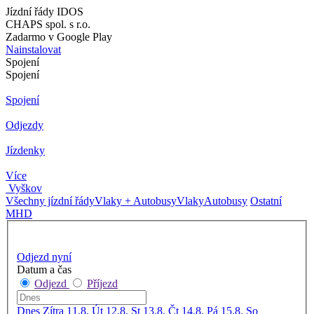
Jízdní řády IDOS
CHAPS spol. s r.o.
Zadarmo v Google Play
Nainstalovat
Spojení
Spojení
Spojení
Odjezdy
Jízdenky
Více
Vyškov
Všechny jízdní řády
Vlaky + Autobusy
Vlaky
Autobusy
Ostatní
MHD
Odjezd nyní
Datum a čas
Odjezd
Příjezd
Dnes
Zítra
11.8. Út
12.8. St
13.8. Čt
14.8. Pá
15.8. So