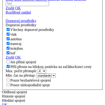
Zrušit
OK
Rozšířené zadání
Dopravní prostředky
Dopravní prostředky
Všechny dopravní prostředky
vlak
autobus
tramvaj
trolejbus
loď
Zrušit
OK
Jen přímá spojení
Pěší přesun na blízkou zastávku na začátku/konci cesty
Max. počet přestupů:
Min. čas na přestup:
Pouze bezbariérová spojení
Pouze nízkopodlažní spoje
Oblíbená spojení
Historie spojení
Hledání spojení
OK