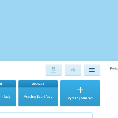
NÍ
ODJEZDY
ní řády
Všechny jízdní řády
Vybrat jízdní řád