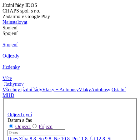
Jízdní řády IDOS
CHAPS spol. s r.o.
Zadarmo v Google Play
Nainstalovat
Spojení
Spojení
Spojení
Odjezdy
Jízdenky
Více
Jáchymov
Všechny jízdní řády
Vlaky + Autobusy
Vlaky
Autobusy
Ostatní
MHD
Odjezd nyní
Datum a čas
Odjezd
Příjezd
Dnes
Zítra
8.8. So
9.8. Ne
10.8. Po
11.8. Út
12.8. St