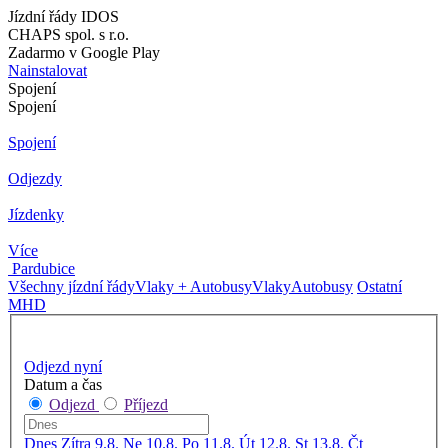
Jízdní řády IDOS
CHAPS spol. s r.o.
Zadarmo v Google Play
Nainstalovat
Spojení
Spojení
Spojení
Odjezdy
Jízdenky
Více
Pardubice
Všechny jízdní řády
Vlaky + Autobusy
Vlaky
Autobusy
Ostatní
MHD
Odjezd nyní
Datum a čas
Odjezd
Příjezd
Dnes
Zítra
9.8. Ne
10.8. Po
11.8. Út
12.8. St
13.8. Čt