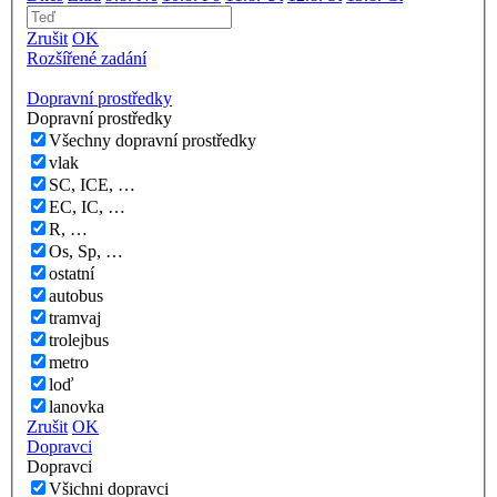
Zrušit
OK
Rozšířené zadání
Dopravní prostředky
Dopravní prostředky
Všechny dopravní prostředky
vlak
SC, ICE, …
EC, IC, …
R, …
Os, Sp, …
ostatní
autobus
tramvaj
trolejbus
metro
loď
lanovka
Zrušit
OK
Dopravci
Dopravci
Všichni dopravci