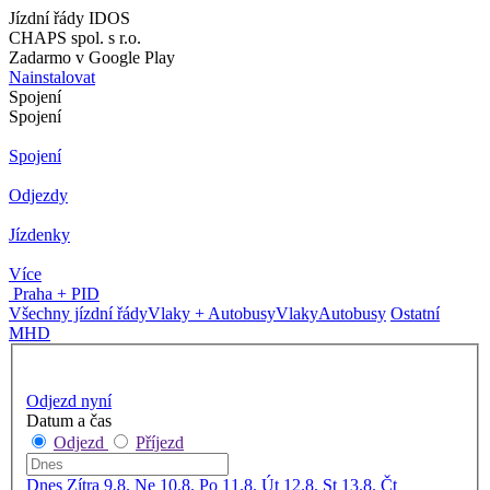
Jízdní řády IDOS
CHAPS spol. s r.o.
Zadarmo v Google Play
Nainstalovat
Spojení
Spojení
Spojení
Odjezdy
Jízdenky
Více
Praha + PID
Všechny jízdní řády
Vlaky + Autobusy
Vlaky
Autobusy
Ostatní
MHD
Odjezd nyní
Datum a čas
Odjezd
Příjezd
Dnes
Zítra
9.8. Ne
10.8. Po
11.8. Út
12.8. St
13.8. Čt