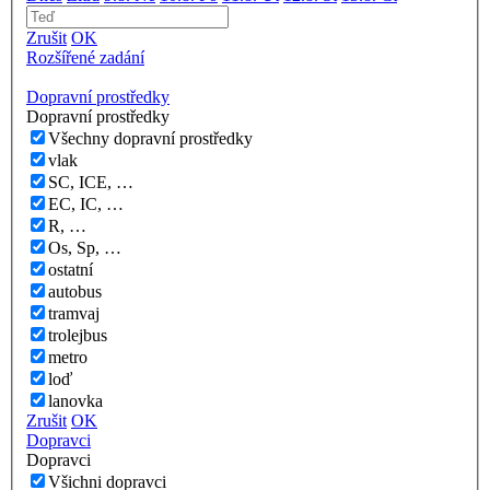
Zrušit
OK
Rozšířené zadání
Dopravní prostředky
Dopravní prostředky
Všechny dopravní prostředky
vlak
SC, ICE, …
EC, IC, …
R, …
Os, Sp, …
ostatní
autobus
tramvaj
trolejbus
metro
loď
lanovka
Zrušit
OK
Dopravci
Dopravci
Všichni dopravci