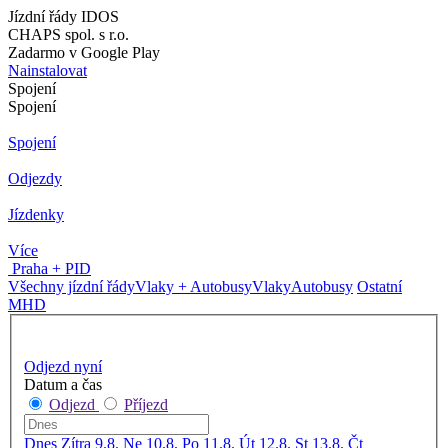
Jízdní řády IDOS
CHAPS spol. s r.o.
Zadarmo v Google Play
Nainstalovat
Spojení
Spojení
Spojení
Odjezdy
Jízdenky
Více
Praha + PID
Všechny jízdní řády
Vlaky + Autobusy
Vlaky
Autobusy
Ostatní
MHD
Odjezd nyní
Datum a čas
Odjezd
Příjezd
Dnes
Zítra
9.8. Ne
10.8. Po
11.8. Út
12.8. St
13.8. Čt