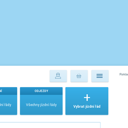
NÍ
ODJEZDY
ní řády
Všechny jízdní řády
Vybrat jízdní řád