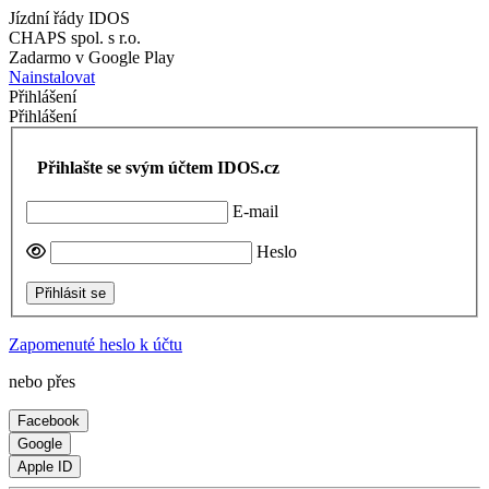
Jízdní řády IDOS
CHAPS spol. s r.o.
Zadarmo v Google Play
Nainstalovat
Přihlášení
Přihlášení
Přihlašte se svým účtem IDOS.cz
E-mail
Heslo
Přihlásit se
Zapomenuté heslo k účtu
nebo přes
Facebook
Google
Apple ID