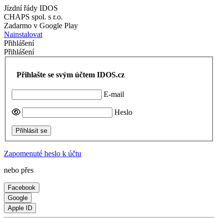
Jízdní řády IDOS
CHAPS spol. s r.o.
Zadarmo v Google Play
Nainstalovat
Přihlášení
Přihlášení
Přihlašte se svým účtem IDOS.cz
E-mail
Heslo
Přihlásit se
Zapomenuté heslo k účtu
nebo přes
Facebook
Google
Apple ID