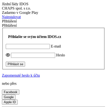
Jízdní řády IDOS
CHAPS spol. s r.o.
Zadarmo v Google Play
Nainstalovat
Přihlášení
Přihlášení
Přihlašte se svým účtem IDOS.cz
E-mail
Heslo
Přihlásit se
Zapomenuté heslo k účtu
nebo přes
Facebook
Google
Apple ID