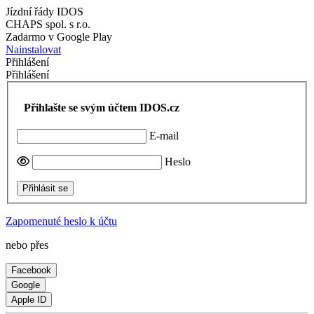
Jízdní řády IDOS
CHAPS spol. s r.o.
Zadarmo v Google Play
Nainstalovat
Přihlášení
Přihlášení
Přihlašte se svým účtem IDOS.cz
E-mail
Heslo
Přihlásit se
Zapomenuté heslo k účtu
nebo přes
Facebook
Google
Apple ID