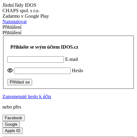
Jízdní řády IDOS
CHAPS spol. s r.o.
Zadarmo v Google Play
Nainstalovat
Přihlášení
Přihlášení
Přihlašte se svým účtem IDOS.cz
E-mail
Heslo
Přihlásit se
Zapomenuté heslo k účtu
nebo přes
Facebook
Google
Apple ID