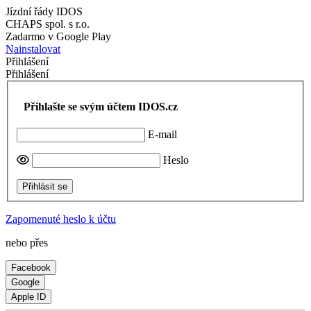
Jízdní řády IDOS
CHAPS spol. s r.o.
Zadarmo v Google Play
Nainstalovat
Přihlášení
Přihlášení
Přihlašte se svým účtem IDOS.cz
E-mail
Heslo
Přihlásit se
Zapomenuté heslo k účtu
nebo přes
Facebook
Google
Apple ID