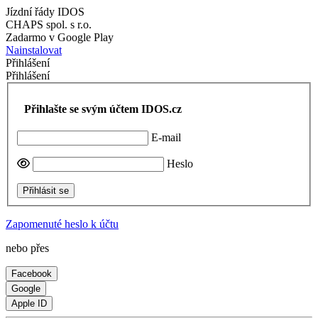
Jízdní řády IDOS
CHAPS spol. s r.o.
Zadarmo v Google Play
Nainstalovat
Přihlášení
Přihlášení
Přihlašte se svým účtem IDOS.cz
E-mail
Heslo
Přihlásit se
Zapomenuté heslo k účtu
nebo přes
Facebook
Google
Apple ID