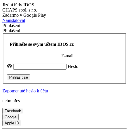
Jízdní řády IDOS
CHAPS spol. s r.o.
Zadarmo v Google Play
Nainstalovat
Přihlášení
Přihlášení
Přihlašte se svým účtem IDOS.cz
E-mail
Heslo
Přihlásit se
Zapomenuté heslo k účtu
nebo přes
Facebook
Google
Apple ID