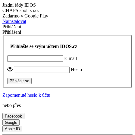
Jízdní řády IDOS
CHAPS spol. s r.o.
Zadarmo v Google Play
Nainstalovat
Přihlášení
Přihlášení
Přihlašte se svým účtem IDOS.cz
E-mail
Heslo
Přihlásit se
Zapomenuté heslo k účtu
nebo přes
Facebook
Google
Apple ID