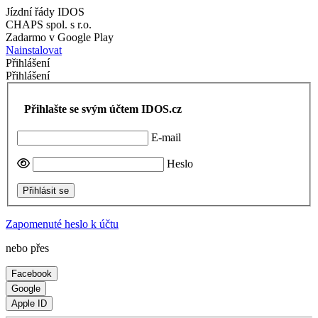
Jízdní řády IDOS
CHAPS spol. s r.o.
Zadarmo v Google Play
Nainstalovat
Přihlášení
Přihlášení
Přihlašte se svým účtem IDOS.cz
E-mail
Heslo
Přihlásit se
Zapomenuté heslo k účtu
nebo přes
Facebook
Google
Apple ID