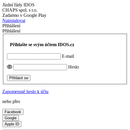
Jízdní řády IDOS
CHAPS spol. s r.o.
Zadarmo v Google Play
Nainstalovat
Přihlášení
Přihlášení
Přihlašte se svým účtem IDOS.cz
E-mail
Heslo
Přihlásit se
Zapomenuté heslo k účtu
nebo přes
Facebook
Google
Apple ID