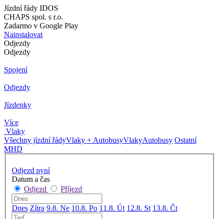
Jízdní řády IDOS
CHAPS spol. s r.o.
Zadarmo v Google Play
Nainstalovat
Odjezdy
Odjezdy
Spojení
Odjezdy
Jízdenky
Více
Vlaky
Všechny jízdní řády
Vlaky + Autobusy
Vlaky
Autobusy
Ostatní
MHD
Odjezd nyní
Datum a čas
Odjezd
Příjezd
Dnes
Zítra
9.8. Ne
10.8. Po
11.8. Út
12.8. St
13.8. Čt