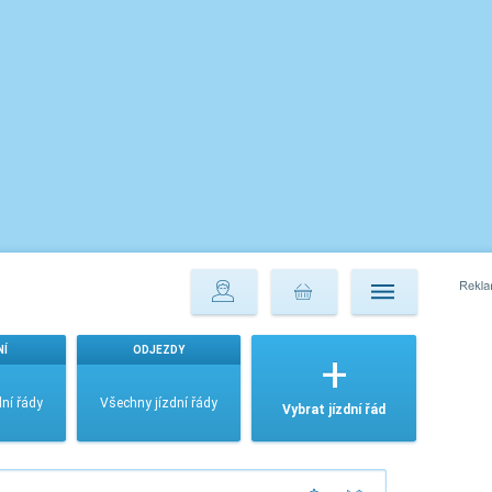
NÍ
ODJEZDY
ní řády
Všechny jízdní řády
Vybrat jízdní řád