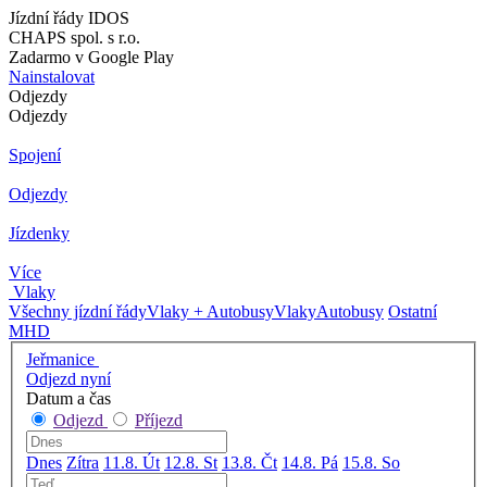
Jízdní řády IDOS
CHAPS spol. s r.o.
Zadarmo v Google Play
Nainstalovat
Odjezdy
Odjezdy
Spojení
Odjezdy
Jízdenky
Více
Vlaky
Všechny jízdní řády
Vlaky + Autobusy
Vlaky
Autobusy
Ostatní
MHD
Jeřmanice
Odjezd nyní
Datum a čas
Odjezd
Příjezd
Dnes
Zítra
11.8. Út
12.8. St
13.8. Čt
14.8. Pá
15.8. So